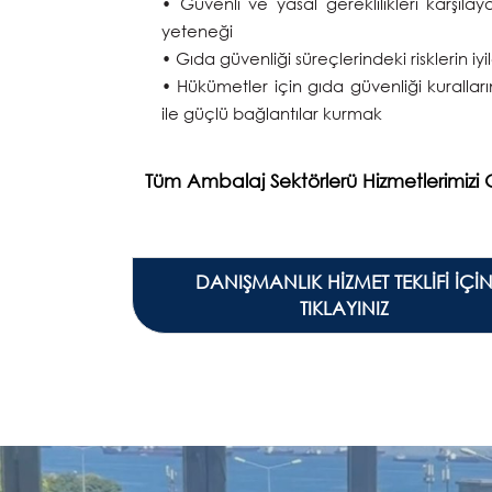
• Güvenli ve yasal gereklilikleri karşıla
yeteneği
• Gıda güvenliği süreçlerindeki risklerin iyi
• Hükümetler için gıda güvenliği kuralların
ile güçlü bağlantılar kurmak
Tüm Ambalaj Sektörlerü Hizmetlerimizi Gö
DANIŞMANLIK HİZMET TEKLİFİ İÇİ
TIKLAYINIZ