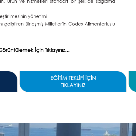
yan, ürün ve hizmetleri standart bir şekilde sağlama
leştirilmesinin yönetimi
ı geliştiren Birleşmiş Milletler'in Codex Alimentarius'u
rüntülemek İçin Tıklayınız...
N
EĞİTİM TEKLİFİ İÇİN
TIKLAYINIZ