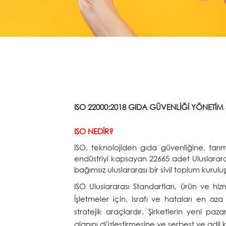
ISO 22000:2018 GIDA GÜVENLİĞİ YÖNETİM 
ISO NEDİR?
ISO, teknolojiden gıda güvenliğine, ta
endüstriyi kapsayan 22665 adet Uluslararas
bağımsız uluslararası bir sivil toplum kurulu
ISO Uluslararası Standartları, ürün ve hizm
İşletmeler için, israfı ve hataları en aza
stratejik araçlardır. Şirketlerin yeni pa
alanını düzleştirmesine ve serbest ve adil k