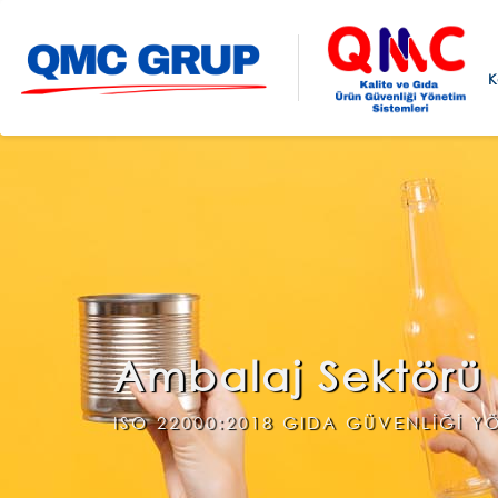
K
Ambalaj Sektörü
ISO 22000:2018 GIDA GÜVENLİĞİ YÖ